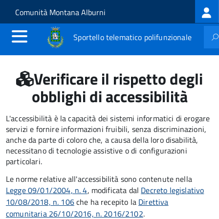
Log
Salta al contenuto principale
Skip to site navigation
Comunità Montana Alburni
me
Sportello telematico polifunzionale
Verificare il rispetto degli
obblighi di accessibilità
L'accessibilità è la capacità dei sistemi informatici di erogare
servizi e fornire informazioni fruibili, senza discriminazioni,
anche da parte di coloro che, a causa della loro disabilità,
necessitano di tecnologie assistive o di configurazioni
particolari.
Le norme relative all'accessibilità sono contenute nella
Legge 09/01/2004, n. 4
, modificata dal
Decreto legislativo
10/08/2018, n. 106
che ha recepito la
Direttiva
comunitaria 26/10/2016, n. 2016/2102
.